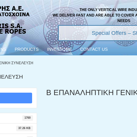
THE ONLY VERTICAL WIRE IND
WE DELIVER FAST AND ARE ABLE TO COVER 
NEEDS
Special Offers – St
ONS
PRODUCTS
INVESTORS
CONTACT US
ΕΝΙΚΗ ΣΥΝΕΛΕΥΣΗ
ΝΕΛΕΥΣΗ
Β ΕΠΑΝΑΛΗΠΤΙΚΗ ΓΕΝΙ
1760
37.26 KB