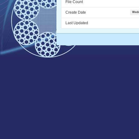
File Count
Create Date
Wedn
Last Updated