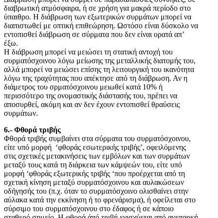
διαβρωτική ατμόσφαιρα, ή σε χρήση για μακρά περίοδο στο
ύπαιθρο. Η διάβρωση των εξωτερικών συρμάτων μπορεί να
διαπιστωθεί με οπτική επιθεώρηση. Ωστόσο είναι δύσκολο να
εντοπισθεί διάβρωση σε σύρματα που δεν είναι ορατά απ’
έξω.
Η διάβρωση μπορεί να μειώσει τη στατική αντοχή του
συρματόσχοινου λόγω μείωσης της μεταλλικής διατομής του,
αλλά μπορεί να μειώσει επίσης τη λειτουργική του ικανότητα
λόγω της τραχύτητας που απέκτησε από τη διάβρωση. Αν η
διάμετρος του σρματόσχοινου μειωθεί κατά 10% ή
περισσότερο της ονομαστικής διάστασής του, πρέπει να
αποσυρθεί, ακόμη και αν δεν έχουν εντοπισθεί θραύσεις
συρμάτων.
6.- Φθορά τριβής
Φθορά τριβής συμβαίνει στα σύρματα του συρματόσχοινου,
είτε υπό μορφή ‘φθοράς εσωτερικής τριβής’, οφειλόμενης
στις σχετικές μετακινήσεις των εμβόλων και των συρμάτων
μεταξύ τους κατά τη διάρκεια των κάμψεών του, είτε υπό
μορφή ‘φθοράς εξωτερικής τριβής ‘που προέρχεται από τη
σχετική κίνηση μεταξύ συρματόσχοινου και αυλακώσεων
οδήγησής του (π.χ. όταν το συρματόσχοινο ολισθαίνει στην
αύλακα κατά την εκκίνηση ή το φρενάρισμα), ή οφείλεται στο
σύρσιμο του συρματόσχοινου στο έδαφος ή σε κάποιο
σταθερό σημείο. Η φθορά άπό τριβή ενισχύεται από ανεπαρκή