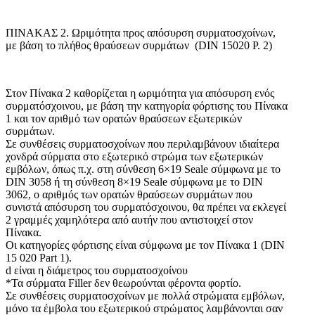
ΠΙΝΑΚΑΣ 2. Ωριμότητα προς απόσυρση συρματοσχοίνων,
με βάση το πλήθος θραύσεων συρμάτων (DIN 15020 P. 2)
Στον Πίνακα 2 καθορίζεται η ωριμότητα για απόσυρση ενός
συρματόσχοινου, με βάση την κατηγορία φόρτισης του Πίνακα
1 και τον αριθμό των ορατών θραύσεων εξωτερικών
συρμάτων.
Σε συνθέσεις συρματοσχοίνων που περιλαμβάνουν ιδιαίτερα
χονδρά σύρματα στο εξωτερικό στρώμα των εξωτερικών
εμβόλων, όπως π.χ. στη σύνθεση 6×19 Seale σύμφωνα με το
DIN 3058 ή τη σύνθεση 8×19 Seale σύμφωνα με το DIN
3062, ο αριθμός των ορατών θραύσεων συρμάτων που
συνιστά απόσυρση του συρματόσχοινου, θα πρέπει να εκλεγεί
2 γραμμές χαμηλότερα από αυτήν που αντιστοιχεί στον
Πίνακα.
Οι κατηγορίες φόρτισης είναι σύμφωνα με τον Πίνακα 1 (DIN
15 020 Part 1).
d είναι η διάμετρος του συρματοσχοίνου
*Τα σύρματα Filler δεν θεωρούνται φέροντα φορτίο.
Σε συνθέσεις συρματοσχοίνων με πολλά στρώματα εμβόλων,
μόνο τα έμβολα του εξωτερικού στρώματος λαμβάνονται σαν