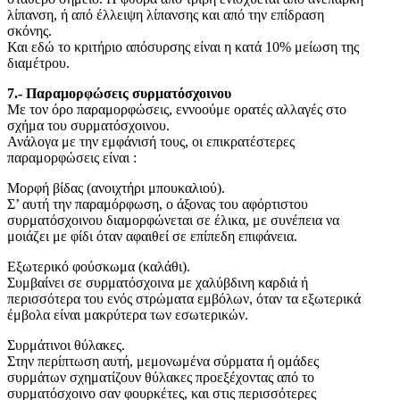
λίπανση, ή από έλλειψη λίπανσης και από την επίδραση
σκόνης.
Και εδώ το κριτήριο απόσυρσης είναι η κατά 10% μείωση της
διαμέτρου.
7.- Παραμορφώσεις συρματόσχοινου
Με τον όρο παραμορφώσεις, εννοούμε ορατές αλλαγές στο
σχήμα του συρματόσχοινου.
Ανάλογα με την εμφάνισή τους, οι επικρατέστερες
παραμορφώσεις είναι :
Μορφή βίδας (ανοιχτήρι μπουκαλιού).
Σ’ αυτή την παραμόρφωση, ο άξονας του αφόρτιστου
συρματόσχοινου διαμορφώνεται σε έλικα, με συνέπεια να
μοιάζει με φίδι όταν αφαιθεί σε επίπεδη επιφάνεια.
Εξωτερικό φούσκωμα (καλάθι).
Συμβαίνει σε συρματόσχοινα με χαλύβδινη καρδιά ή
περισσότερα του ενός στρώματα εμβόλων, όταν τα εξωτερικά
έμβολα είναι μακρύτερα των εσωτερικών.
Συρμάτινοι θύλακες.
Στην περίπτωση αυτή, μεμονωμένα σύρματα ή ομάδες
συρμάτων σχηματίζουν θύλακες προεξέχοντας από το
συρματόσχοινο σαν φουρκέτες, και στις περισσότερες