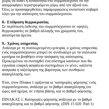
χωρίς να δοθεί η δυνατότητα στο συρματόσχοινο να την
απορροφήσει περιστρεφόμενο γύρω από τον άξονά του.
Όλες οι προαναφερθείσες παραμορφώσεις συνιστούν σοβαρό
λόγο για την απόσυρση του συρματόσχοινου.
8.- Επίδραση θερμοκρασίας
Σε περίπτωση έκθεσης του συρματόσχοινου σε υψηλές
θερμοκρασίες σε βαθμό αλλαγής του χρώματός του,
αποσύρεται άμεσα.
9.- Χρόνος υπηρεσίας
Ανάλογα με τη συσσωρευμένη εμπειρία, ο χρόνος υπηρεσίας
ενός συρματόσχοινου μπορεί σε συνδυασμό με τα υπόλοιπα
κριτήρια να βοηθήσει στην απόφαση της απόσυρσης.
Προκειμένου να συνταχθεί ένα σύστημα κανόνων που θα
εγγυάται επαρκή ασφάλεια συστημάτων εν γένει, κατέστη
αναγκαία η ταξινόμηση της βαρύτητας των συνθηκών
απασχόλησής των.
Έτσι, στον Πίνακα 1 ορίζονται οι ‘κατηγορίες φόρτισης’ ενός
συρματόσχοινου, ανάλογα με το βαθμό απασχόλησης (σε
ώρες ανά ημέρα, σε ετήσια βάση), και το βαθμό φόρτισης.
ΠΙΝΑΚΑΣ 1. Κατηγορίες φόρτισης ανάλογα με το βαθμό
απασχόλησης και το βαθμό φόρτισης (DIN 15 020 Part 1)