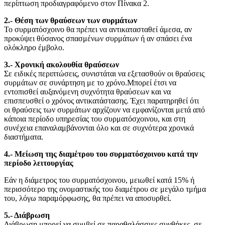
περίπτωση προδιαγραφόμενο στον Πίνακα 2.
2.- Θέση των θραύσεων των συρμάτων
Το συρματόσχοινο θα πρέπει να αντικατασταθεί άμεσα, αν
προκύψει θύσανος σπασμένων συρμάτων ή αν σπάσει ένα
ολόκληρο έμβολο.
3.- Χρονική ακολουθία θραύσεων
Σε ειδικές περιπτώσεις, συνιστάται να εξετασθούν οι θραύσεις
συρμάτων σε συνάρτηση με το χρόνο.Μπορεί έτσι να
εντοπισθεί αυξανόμενη συχνότητα θραύσεων και να
επισπευσθεί ο χρόνος αντικατάστασης. Έχει παρατηρηθεί ότι
οι θραύσεις των συρμάτων αρχίζουν να εμφανίζονται μετά από
κάποια περίοδο υπηρεσίας του συρματόσχοινου, και στη
συνέχεια επαναλαμβάνονται όλο και σε συχνότερα χρονικά
διαστήματα.
4.- Μείωση της διαμέτρου του συρματόσχοινου κατά την
περίοδο λειτουργίας
Εάν η διάμετρος του συρματόσχοινου, μειωθεί κατά 15% ή
περισσότερο της ονομαστικής του διαμέτρου σε μεγάλο τμήμα
του, λόγω παραμόρφωσης, θα πρέπει να αποσυρθεί.
5.- Διάβρωση
Διάβρωση μπορεί να συμβεί σε παραθαλάσσιες συνθήκες, σε