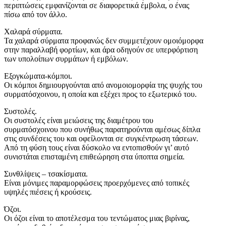
περιπτώσεις εμφανίζονται σε διαφορετικά έμβολα, ο ένας
πίσω από τον άλλο.
Χαλαρά σύρματα.
Τα χαλαρά σύρματα προφανώς δεν συμμετέχουν ομοιόμορφα
στην παραλλαβή φορτίων, και άρα οδηγούν σε υπερφόρτιση
των υπολοίπων συρμάτων ή εμβόλων.
Εξογκώματα-κόμποι.
Οι κόμποι δημιουργούνται από ανομοιομορφία της ψυχής του
συρματόσχοινου, η οποία και εξέχει προς το εξωτερικό του.
Συστολές.
Οι συστολές είναι μειώσεις της διαμέτρου του
συρματόσχοινου που συνήθως παρατηρούνται αμέσως δίπλα
στις συνδέσεις του και οφείλονται σε συγκέντρωση τάσεων.
Από τη φύση τους είναι δύσκολο να εντοπισθούν γι’ αυτό
συνιστάται επισταμένη επιθεώρηση στα ύποπτα σημεία.
Συνθλίψεις – τσακίσματα.
Είναι μόνιμες παραμορφώσεις προερχόμενες από τοπικές
υψηλές πιέσεις ή κρούσεις.
Όζοι.
Οι όζοι είναι το αποτέλεσμα του τεντώματος μιας βιρίνας,