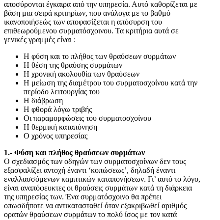
αποσύρονται έγκαιρα από την υπηρεσία. Αυτό καθορίζεται με
βάση μια σειρά κριτηρίων, που ανάλογα με το βαθμό
ικανοποιήσεώς των αποφασίζεται η απόσυρση του
επιθεωρούμενου συρματόσχοινου. Τα κριτήρια αυτά σε
γενικές γραμμές είναι :
Η φύση και το πλήθος των θραύσεων συρμάτων
Η θέση της θραύσης συρμάτων
Η χρονική ακολουθία των θραύσεων
Η μείωση της διαμέτρου του συρματοσχοίνου κατά την
περίοδο λειτουργίας του
Η διάβρωση
Η φθορά λόγω τριβής
Οι παραμορφώσεις του συρματοσχοίνου
Η θερμική καταπόνηση
Ο χρόνος υπηρεσίας
1.- Φύση και πλήθος θραύσεων συρμάτων
Ο σχεδιασμός των οδηγών των συρματοσχοίνων δεν τους
εξασφαλίζει αντοχή έναντι ‘κοπώσεως’, δηλαδή έναντι
εναλλασσόμενων καμπτικών καταπονήσεων. Γι’ αυτό το λόγο,
είναι αναπόφευκτες οι θραύσεις συρμάτων κατά τη διάρκεια
της υπηρεσίας των. Ένα συρματόσχοινο θα πρέπει
οπωσδήποτε να αντικατασταθεί όταν εξακριβωθεί αριθμός
ορατών θραύσεων συρμάτων το πολύ ίσος με τον κατά