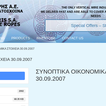
THE ONLY VERTICAL WIRE IND
WE DELIVER FAST AND ARE ABLE TO COVER 
NEEDS
Special Offers – St
ONS
PRODUCTS
INVESTORS
CONTACT US
ΙΚΑ ΣΤΟΙΧΕΙΑ 30.09.2007
ΕΙΑ 30.09.2007
ΣΥΝΟΠΤΙΚΑ ΟΙΚΟΝΟΜΙΚΑ
30.09.2007
2002
68.35 KB