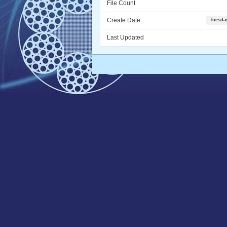
File Count
Create Date
Tuesda
Last Updated